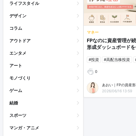
ライフスタイル
デザイン
コラム
マネー
FPなのに資産管理が
アウトドア
形成ダッシュボードを
エンタメ
#投資
#高配当株投資
アート
0
モノづくり
あおい｜FPの資産
ゲーム
2026/06/16 13:59
結婚
スポーツ
マンガ・アニメ