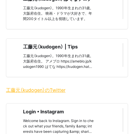
工藤元（kudogen）。1990年生まれの31歳。
大阪府在住。 映画・ドラマが大好きで、年
間200タイトル以上を視聴しています。
工藤元（kudogen） | Tips
工藤元（kudogen）。1990年生まれの31歳。
大阪府在住。 アメブロ https://ameblo.jp/k
udogen1990 はてな https://kudogen.haten
ablog.com/ Instagram https://www.instagr
am.com/kudogen1990/ Pinterest https://w
ww.pinterest.jp/kudogen/ Note https://not
e.com/kudogen1990 Newspics https://ne
工藤元（kudogen）のTwitter
wspicks.com/user/7019944
Login • Instagram
Welcome back to Instagram. Sign in to che
ck out what your friends, family &amp; int
erests have been capturing &amp; sharing