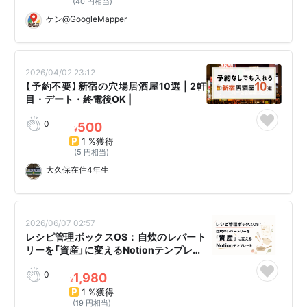
(40 円相当)
ケン@GoogleMapper
2026/04/02 23:12
【予約不要】新宿の穴場居酒屋10選 | 2軒
目・デート・終電後OK |
0
500
¥
1 %獲得
(5 円相当)
大久保在住4年生
2026/06/07 02:57
レシピ管理ボックスOS：自炊のレパート
リーを「資産」に変えるNotionテンプレ…
0
1,980
¥
1 %獲得
(19 円相当)