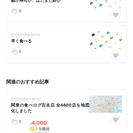
鮨か寿司か、はたまた鮓か
0
2021/11/08 09:15
早く食べる
0
関連のおすすめ記事
2025/08/17 18:32
関東の食べログ百名店 全4400店を地図
化しました
0
4,000
¥
1 %獲得