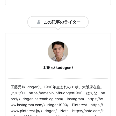
この記事のライター
工藤元（kudogen）
工藤元（kudogen）。1990年生まれの31歳。大阪府在住。
アメブロ https://ameblo.jp/kudogen1990 はてな htt
ps://kudogen.hatenablog.com/ Instagram https://w
ww.instagram.com/kudogen1990/ Pinterest https://
www.pinterest.jp/kudogen/ Note https://note.com/k