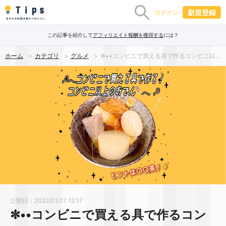
新規登録
ログイン
この記事を紹介して
アフィリエイト報酬を獲得する
には？
ホーム
カテゴリ
グルメ
✼••コンビニで買える具で作るコンビニ以上のおでん🍢••✼のご紹介！
公開日：2022/01/17 12:17
✼••コンビニで買える具で作るコン