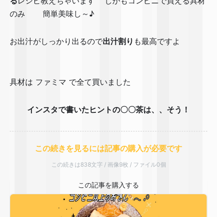
る
レシピ教えちゃいます🤗しかもコンビニで買える具材
のみ❣️ 簡単美味し～♪
お出汁がしっかり出るので
出汁割り
も最高ですよ😏🍶
✨
具材は ファミマ で全て買いました✌️
インスタで書いたヒントの〇〇茶は、、そう！
この続きを見るには記事の購入が必要です
この続きは838文字 / 画像9枚 / ファイル0個