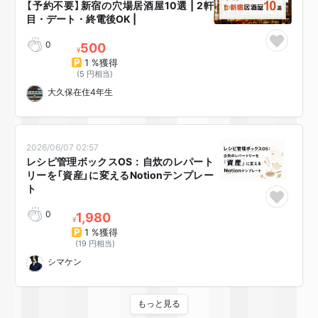
【予約不要】新宿の穴場居酒屋10選 | 2軒
目・デート・終電後OK |
0
500
¥
1 %獲得
(5 円相当)
大久保在住4年生
2026/06/07 02:57
レシピ管理ボックスOS：自炊のレパート
リーを「資産」に変えるNotionテンプレー
ト
0
1,980
¥
1 %獲得
(19 円相当)
シマケン
もっと見る