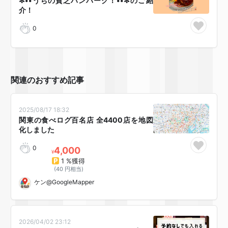
✼••うちの貧乏ハンバーグ！••✼のご紹
介！
0
関連のおすすめ記事
2025/08/17 18:32
関東の食べログ百名店 全4400店を地図
化しました
0
4,000
¥
1 %獲得
(40 円相当)
ケン@GoogleMapper
2026/04/02 23:12