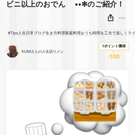
ビニ以上のおでん🍢••✼のご紹介！
#Tips人生日常ブログ生き方料理家庭料理おうち時間を工夫で楽しくラ
1ポイント獲得
KUMIさんの人生語りメシ🍚
100
¥