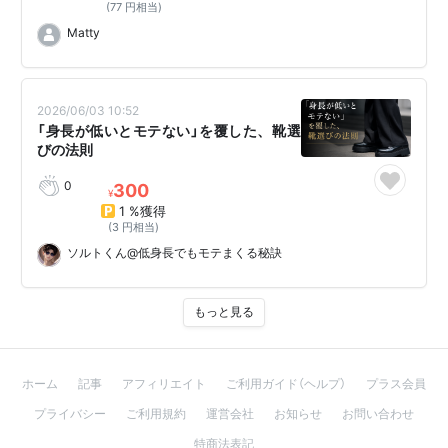
(77 円相当)
Matty
2026/06/03 10:52
「身長が低いとモテない」を覆した、靴選
びの法則
0
300
¥
1 %獲得
(3 円相当)
ソルトくん@低身長でもモテまくる秘訣
もっと見る
ホーム
記事
アフィリエイト
ご利用ガイド（ヘルプ）
プラス会員
プライバシー
ご利用規約
運営会社
お知らせ
お問い合わせ
特商法表記