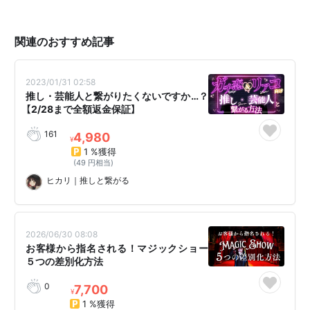
関連のおすすめ記事
2023/01/31 02:58
推し・芸能人と繋がりたくないですか…？
【2/28まで全額返金保証】
161
4,980
¥
1 %獲得
(49 円相当)
ヒカリ｜推しと繋がる
2026/06/30 08:08
お客様から指名される！マジックショー
５つの差別化方法
0
7,700
¥
1 %獲得