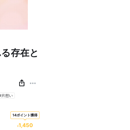
れる存在と
#片想い
14ポイント獲得
1,450
¥