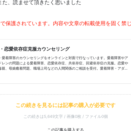
また、読ませて頂きたく思いました
法で保護されています。内容や文章の転載使用を固く禁
・恋愛依存症克服カウンセリング
・愛着障害のカウンセリングをオンラインと対面で行なっています。愛着障害やア
ドレンの問題による愛着障害、恋愛依存症、共依存症、回避依存症の克服。恋愛や
毒親、母娘癒着問題、職場上司などの人間関係のご相談を受付。愛着障害・アダル
ンから生じる生きづらさを克服する為の女性専用カウンセリングです。
この続きを見るには記事の購入が必要です
この続きは5,649文字 / 画像0枚 / ファイル0個