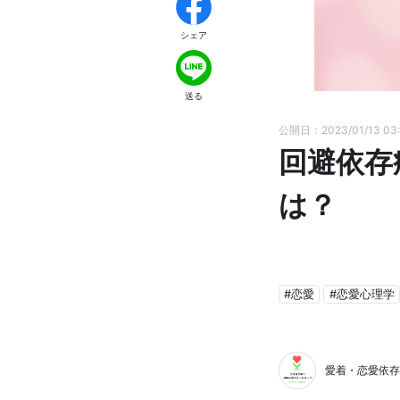
シェア
送る
公開日：2023/01/13 03:
回避依存
は？
#恋愛
#恋愛心理学
愛着・恋愛依存