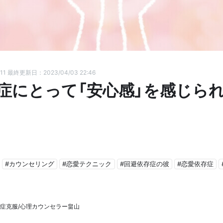
11
最終更新日：2023/04/03 22:46
症にとって「安心感」を感じら
#カウンセリング
#恋愛テクニック
#回避依存症の彼
#恋愛依存症
症克服/心理カウンセラー畠山