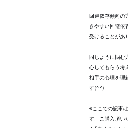
回避依存傾向の
きやすい回避依
受けることがあ
同じように悩む
心してもらう考
相手の心理を理
す(^ ^)
※ここでの記事
す。ご購入頂い