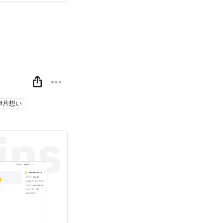
。
#片想い