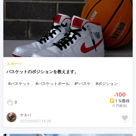
スポーツ
バスケットのポジションを教えます。
#バスケット
#バスケットボール
#*バスケ
#ポジション
100
¥
1 %獲得
0
(1 円相当)
ケスバ
2023/05/07 14:26