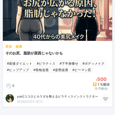
美容・健康
そのお尻、脂肪が原因じゃないかも
#産後ダイエット
#ピラティス
#下半身痩せ
#ボディメイク
#ヒップアップ
#骨格改善
#姿勢改善
#ピーマン尻
500
¥
1 %獲得
0
(5 円相当)
yuki|ココロとカラダを整えるピラティスインストラクター
2026/03/23 16:12