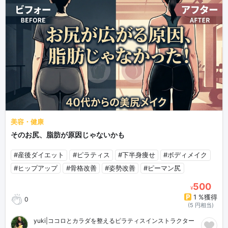
美容・健康
そのお尻、脂肪が原因じゃないかも
#産後ダイエット
#ピラティス
#下半身痩せ
#ボディメイク
#ヒップアップ
#骨格改善
#姿勢改善
#ピーマン尻
500
¥
1 %獲得
0
(5 円相当)
yuki|ココロとカラダを整えるピラティスインストラクター