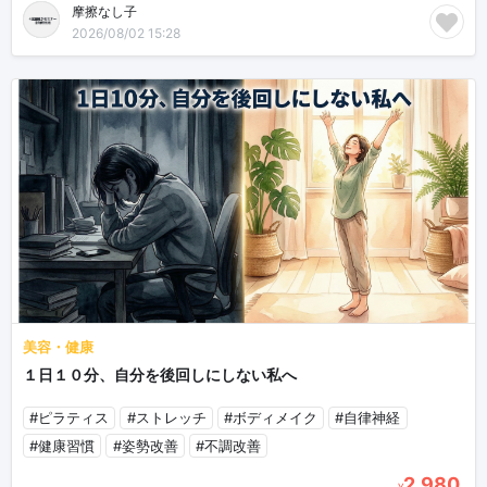
摩擦なし子
2026/08/02 15:28
美容・健康
１日１０分、自分を後回しにしない私へ
#ピラティス
#ストレッチ
#ボディメイク
#自律神経
#健康習慣
#姿勢改善
#不調改善
2,980