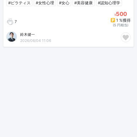
#ピラティス
#女性心理
#女心
#美容健康
#認知心理学
500
¥
1 %獲得
7
(5 円相当)
鈴木健一
2026/06/04 11:06