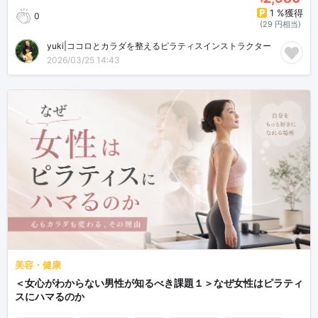
¥
1 %獲得
0
(29 円相当)
yuki|ココロとカラダを整えるピラティスインストラクター
2026/03/25 14:43
美容・健康
＜女心がわからない男性が知るべき課題１＞なぜ女性はピラティ
スにハマるのか