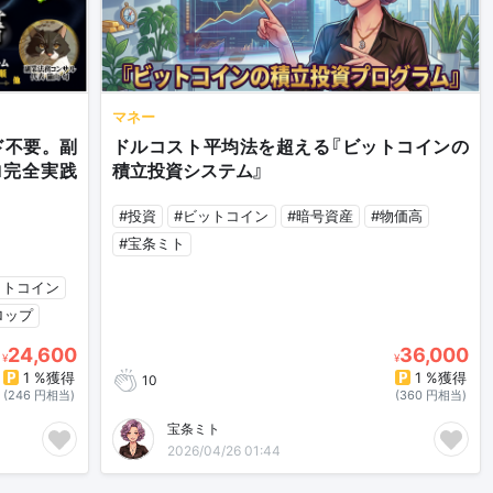
マネー
ード不要。副
ドルコスト平均法を超える『ビットコインの
ロ完全実践
積立投資システム』
#投資
#ビットコイン
#暗号資産
#物価高
#宝条ミト
ットコイン
ロップ
24,600
36,000
¥
¥
1 %獲得
1 %獲得
10
(246 円相当)
(360 円相当)
宝条ミト
2026/04/26 01:44