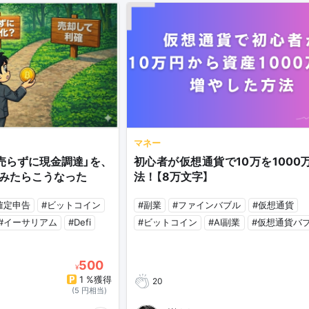
マネー
売らずに現金調達」を、
初心者が仮想通貨で10万を1000
みたらこうなった
法！【8万文字】
確定申告
#ビットコイン
#副業
#ファインバブル
#仮想通貨
#イーサリアム
#Defi
#ビットコイン
#AI副業
#仮想通貨バ
500
¥
1 %獲得
20
(5 円相当)