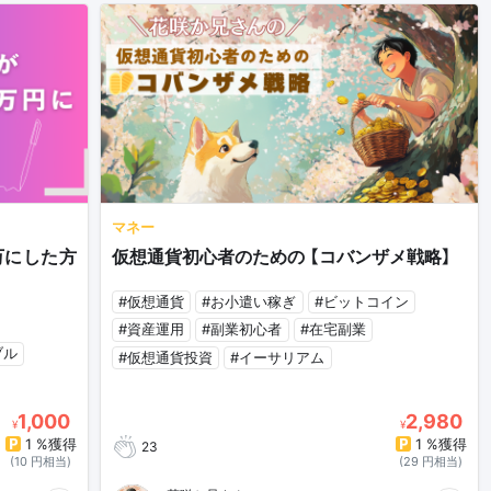
マネー
万にした方
仮想通貨初心者のための 【コバンザメ戦略】
#仮想通貨
#お小遣い稼ぎ
#ビットコイン
#資産運用
#副業初心者
#在宅副業
ブル
#仮想通貨投資
#イーサリアム
1,000
2,980
¥
¥
1 %獲得
1 %獲得
23
(10 円相当)
(29 円相当)