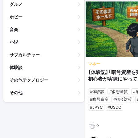
グルメ
ホビー
音楽
小説
サブカルチャー
マネー
体験談
【体験記】「暗号資産を
初心者が実際にやって
その他テクノロジー
#体験談
#仮想通貨
#
その他
#暗号資産
#税金対策
#JPYC
#USDC
0