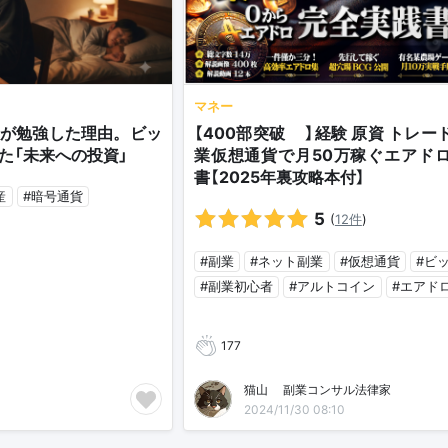
マネー
が勉強した理由。ビッ
【400部突破🎉】経験 原資 トレ
た「未来への投資」
業仮想通貨で月50万稼ぐエアド
書【2025年裏攻略本付】
産
#暗号通貨
5
(
12件
)
#副業
#ネット副業
#仮想通貨
#ビ
#副業初心者
#アルトコイン
#エアド
177
猫山🐈副業コンサル法律家
2024/11/30 08:10