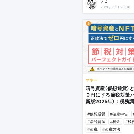
ノビ
2026/01/11 20:36
マネー
暗号資産（仮想通貨）と
０円にする節税対策パ
新版2025年）：税務
#仮想通貨
#確定申告
#暗号資産
#税金
#税
#節税
#節税方法