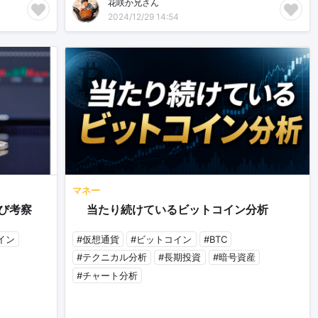
花咲か兄さん
2024/12/29 14:54
マネー
び考察
📊当たり続けているビットコイン分析
イン
#仮想通貨
#ビットコイン
#BTC
#テクニカル分析
#長期投資
#暗号資産
#チャート分析