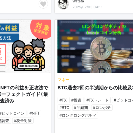
Watata
2025/02/03 04:11
マネー
NFTの利益を正攻法で
BTC過去2回の半減期からの比較及
ーフェクトガイド（最
#FX
#投資
#FXトレード
#ビットコ
調査済み
#BTC
#半減期
#ロンポチ
#ビットコイン
#NFT
#ロングロングポチィ
務調査
#税金対策