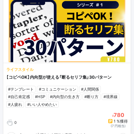
ライフスタイル
【コピペOK】内向型が使える「断るセリフ集」30パターン
#テンプレート
#コミュニケーション
#人間関係
#自己肯定感
#HSP
#内向型の生き方
#断り方
#境界線
#人疲れ
#いい人やめたい
780
¥
1 %獲得
0
(7 円相当)