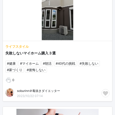
ライフスタイル
失敗しないマイホーム購入３選
#健康
#マイホーム
#朝活
#40代の挑戦
#失敗しない
#家づくり
#後悔しない
0
soburinn＠毒抜きダイエッター
2023/10/22 07:14