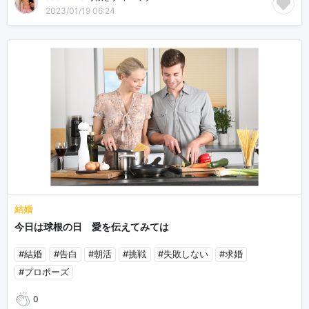
2023/01/19 06:24
結婚
今日は球根の日 愛を伝えてみては
#結婚
#告白
#朝活
#挑戦
#失敗しない
#求婚
#プロポーズ
0