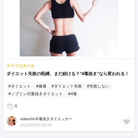
ライフスタイル
ダイエット失敗の呪縛、まだ続ける？“4毒抜き”なら変われる！
#ダイエット
#健康
#ダイエット失敗
#失敗しない
#ソブリン式毒抜きダイエット
#4毒
0
soburinn＠毒抜きダイエッター
2025/02/01 05:49