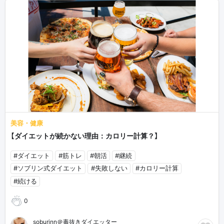
美容・健康
【ダイエットが続かない理由：カロリー計算？】
#ダイエット
#筋トレ
#朝活
#継続
#ソブリン式ダイエット
#失敗しない
#カロリー計算
#続ける
0
soburinn＠毒抜きダイエッター