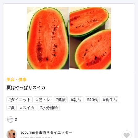
美容・健康
夏はやっぱりスイカ
#ダイエット
#筋トレ
#健康
#朝活
#40代
#食生活
#夏
#スイカ
#水分補給
0
soburinn＠毒抜きダイエッター