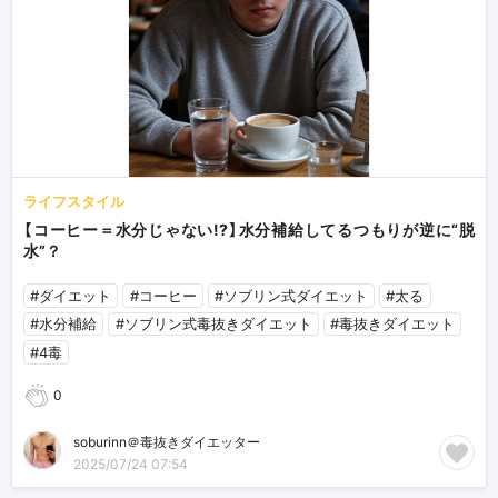
ライフスタイル
【コーヒー＝水分じゃない!?】水分補給してるつもりが逆に“脱
水”？
#ダイエット
#コーヒー
#ソブリン式ダイエット
#太る
#水分補給
#ソブリン式毒抜きダイエット
#毒抜きダイエット
#4毒
0
soburinn＠毒抜きダイエッター
2025/07/24 07:54