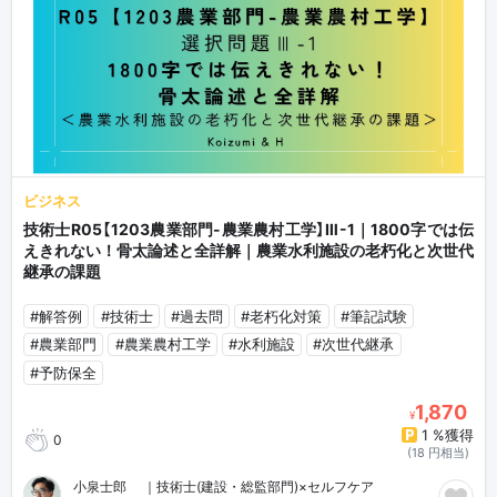
ビジネス
技術士R05【1203農業部門-農業農村工学】Ⅲ-1｜1800字では伝
えきれない！骨太論述と全詳解｜農業水利施設の老朽化と次世代
継承の課題
#解答例
#技術士
#過去問
#老朽化対策
#筆記試験
#農業部門
#農業農村工学
#水利施設
#次世代継承
#予防保全
1,870
¥
1 %獲得
0
(18 円相当)
小泉士郎🎈｜技術士(建設・総監部門)×セルフケア