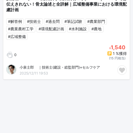
伝えきれない！骨太論述と全詳解｜広域整備事業における環境配
慮計画
#解答例
#技術士
#過去問
#筆記試験
#農業部門
#農業農村工学
#環境配慮計画
#水利施設
#農地
#広域整備
1,540
¥
1 %獲得
0
(15 円相当)
小泉士郎🎈｜技術士(建設・総監部門)×セルフケア
2025/12/11 19:53