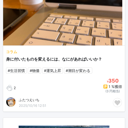
コラム
身に付いたものを変えるには、なにがあればいいか？
#生活習慣
#物価
#運気上昇
#潮目が変わる
350
¥
1 %獲得
2
(3 円相当)
ふたつえいち
2025/10/16 12:51