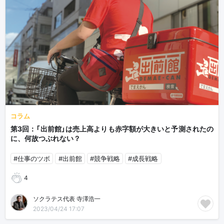
コラム
第3回：「出前館」は売上高よりも赤字額が大きいと予測されたの
に、何故つぶれない？
#仕事のツボ
#出前館
#競争戦略
#成長戦略
4
ソクラテス代表 寺澤浩一
2023/04/24 17:07