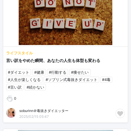
ライフスタイル
言い訳をやめた瞬間、あなたの人生も体型も変わる
#ダイエット
#健康
#行動する
#痩せたい
#人生が楽しくなる
#ソブリン式毒抜きダイエット
#4毒
#言い訳
#続かない
0
soburinn＠毒抜きダイエッター
2025/02/15 05:47