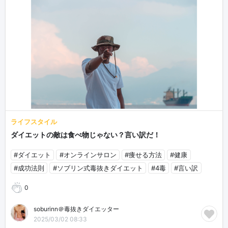
ライフスタイル
ダイエットの敵は食べ物じゃない？言い訳だ！
#ダイエット
#オンラインサロン
#痩せる方法
#健康
#成功法則
#ソブリン式毒抜きダイエット
#4毒
#言い訳
0
soburinn＠毒抜きダイエッター
2025/03/02 08:33