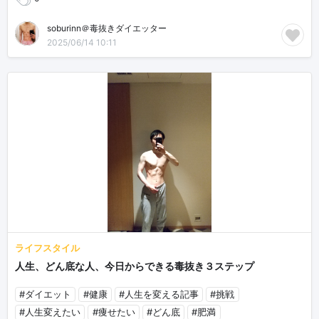
soburinn＠毒抜きダイエッター
2025/06/14 10:11
ライフスタイル
人生、どん底な人、今日からできる毒抜き３ステップ
#ダイエット
#健康
#人生を変える記事
#挑戦
#人生変えたい
#痩せたい
#どん底
#肥満