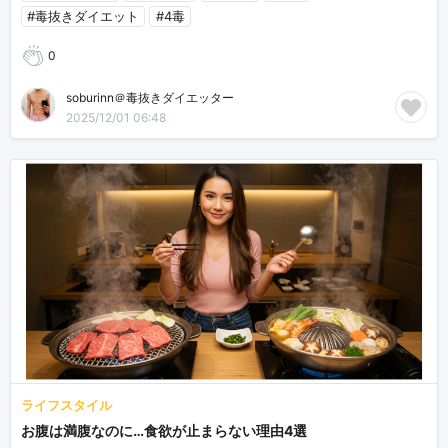
#毒抜きダイエット
#4毒
0
soburinn＠毒抜きダイエッター
2025/12/01 06:48
ライフスタイル
お腹は満腹なのに…食欲が止まらない理由4選