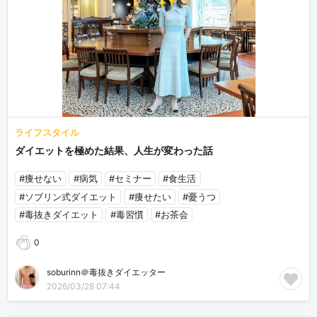
ライフスタイル
ダイエットを極めた結果、人生が変わった話
#痩せない
#病気
#セミナー
#食生活
#ソブリン式ダイエット
#痩せたい
#憂うつ
#毒抜きダイエット
#毒習慣
#お茶会
0
soburinn＠毒抜きダイエッター
2026/03/28 07:44