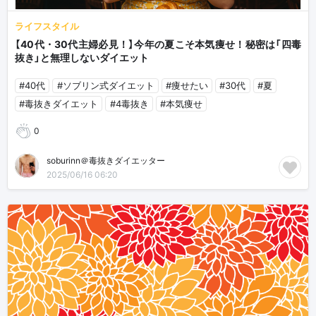
ライフスタイル
【40代・30代主婦必見！】今年の夏こそ本気痩せ！秘密は「四毒
抜き」と無理しないダイエット
#40代
#ソブリン式ダイエット
#痩せたい
#30代
#夏
#毒抜きダイエット
#4毒抜き
#本気痩せ
0
soburinn＠毒抜きダイエッター
2025/06/16 06:20