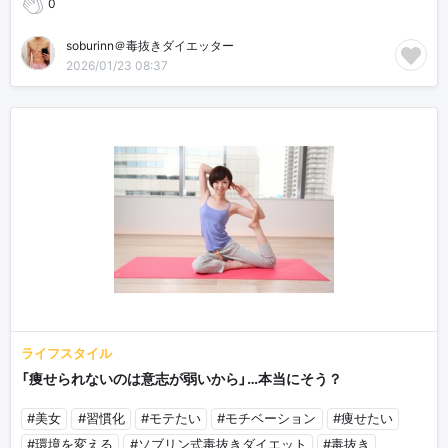
0
soburinn＠毒抜きダイエッター
2026/01/23 08:37
ライフスタイル
「痩せられないのは意志が弱いから」…本当にそう？
#美女
#習慣化
#モテたい
#モチベーション
#痩せたい
#環境を変える
#ソブリン式毒抜きダイエット
#毒抜き