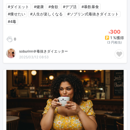
#ダイエット
#健康
#食欲
#デブ活
#暴飲暴食
#痩せたい
#人生が楽しくなる
#ソブリン式毒抜きダイエット
#4毒
300
¥
1 %獲得
0
(3 円相当)
soburinn＠毒抜きダイエッター
2025/03/12 08:53