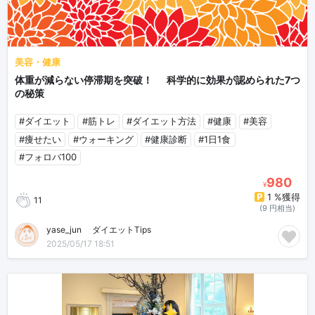
美容・健康
体重が減らない停滞期を突破！⚡ 科学的に効果が認められた7つ
の秘策 🔍
#ダイエット
#筋トレ
#ダイエット方法
#健康
#美容
#痩せたい
#ウォーキング
#健康診断
#1日1食
#フォロバ100
980
¥
1 %獲得
11
(9 円相当)
yase_jun🍊ダイエットTips🍊
2025/05/17 18:51