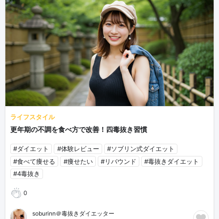
ライフスタイル
更年期の不調を食べ方で改善！四毒抜き習慣
#ダイエット
#体験レビュー
#ソブリン式ダイエット
#食べて痩せる
#痩せたい
#リバウンド
#毒抜きダイエット
#4毒抜き
0
soburinn＠毒抜きダイエッター