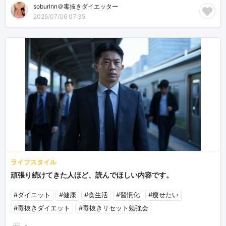
soburinn＠毒抜きダイエッター
2025/07/06 07:35
ライフスタイル
頑張り続けてきた人ほど、読んでほしい内容です。
#ダイエット
#健康
#食生活
#習慣化
#痩せたい
#毒抜きダイエット
#毒抜きリセット勉強会