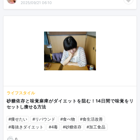
2025/09/21 06:10
ライフスタイル
砂糖依存と味覚麻痺がダイエットを阻む！14日間で味覚をリ
セットし痩せる方法
#痩せたい
#リバウンド
#食べ物
#食生活改善
#毒抜きダイエット
#4毒
#砂糖依存
#加工食品
0