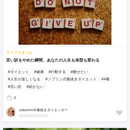
ライフスタイル
言い訳をやめた瞬間、あなたの人生も体型も変わる
#ダイエット
#健康
#行動する
#痩せたい
#人生が楽しくなる
#ソブリン式毒抜きダイエット
#4毒
#言い訳
#続かない
0
soburinn＠毒抜きダイエッター
2025/02/15 05:47