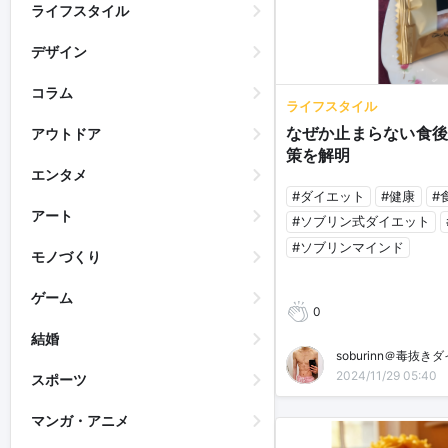
ライフスタイル
デザイン
コラム
ライフスタイル
なぜか止まらない食後
アウトドア
策を解明
エンタメ
#ダイエット
#健康
#
アート
#ソブリン式ダイエット
#ソブリンマインド
モノづくり
ゲーム
0
結婚
soburinn＠毒抜き
2024/11/29 05:40
スポーツ
マンガ・アニメ