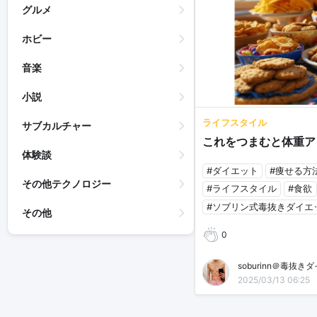
グルメ
ホビー
音楽
小説
ライフスタイル
サブカルチャー
これをつまむと体重ア
体験談
#ダイエット
#痩せる方
その他テクノロジー
#ライフスタイル
#食欲
#ソブリン式毒抜きダイエ
その他
0
soburinn＠毒抜き
2025/03/13 06:25