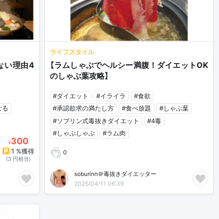
ライフスタイル
ない理由4
【ラムしゃぶでヘルシー満腹！ダイエットOK
のしゃぶ葉攻略】
#ダイエット
#イライラ
#食欲
なる
#承認欲求の満たし方
#食べ放題
#しゃぶ葉
#ソブリン式毒抜きダイエット
#4毒
#しゃぶしゃぶ
#ラム肉
300
¥
1 %獲得
0
(3 円相当)
soburinn＠毒抜きダイエッター
2025/04/11 06:39