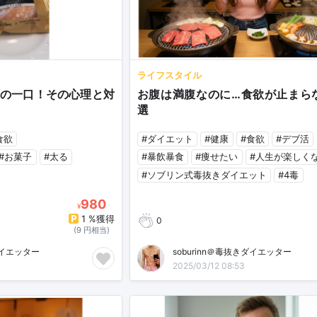
ライフスタイル
の一口！その心理と対
お腹は満腹なのに…食欲が止まら
選
食欲
#ダイエット
#健康
#食欲
#デブ活
#お菓子
#太る
#暴飲暴食
#痩せたい
#人生が楽しく
#ソブリン式毒抜きダイエット
#4毒
980
¥
1 %獲得
0
(9 円相当)
ダイエッター
soburinn＠毒抜きダイエッター
2025/03/12 08:53