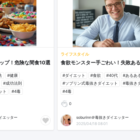
ライフスタイル
ップ！危険な間食10選
食欲モンスター手ごわい！失敗ある
法
#健康
#ダイエット
#食欲
#40代
#あるあ
#成功法則
#ソブリン式毒抜きダイエット
#毒抜き
ット
#4毒
#4毒
0
ダイエッター
soburinn＠毒抜きダイエッター
2025/04/18 08:01