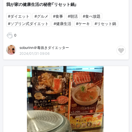
我が家の健康生活の秘密「リセット鍋」
#ダイエット
#グルメ
#食事
#朝活
#食べ放題
#ソブリン式ダイエット
#健康生活
#ケーキ
#リセット鍋
0
soburinn＠毒抜きダイエッター
2024/01/31 09:06