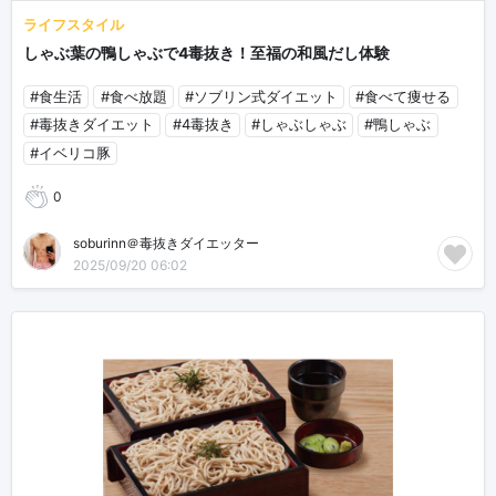
ライフスタイル
しゃぶ葉の鴨しゃぶで4毒抜き！至福の和風だし体験
#食生活
#食べ放題
#ソブリン式ダイエット
#食べて痩せる
#毒抜きダイエット
#4毒抜き
#しゃぶしゃぶ
#鴨しゃぶ
#イベリコ豚
0
soburinn＠毒抜きダイエッター
2025/09/20 06:02