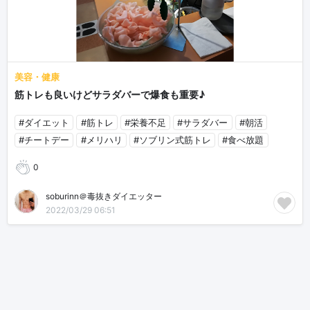
美容・健康
筋トレも良いけどサラダバーで爆食も重要♪
#ダイエット
#筋トレ
#栄養不足
#サラダバー
#朝活
#チートデー
#メリハリ
#ソブリン式筋トレ
#食べ放題
0
soburinn＠毒抜きダイエッター
2022/03/29 06:51