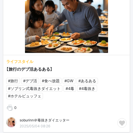
ライフスタイル
【旅行のデブ活あるある】
#旅行
#デブ活
#食べ放題
#GW
#あるある
#ソブリン式毒抜きダイエット
#4毒
#4毒抜き
#ホテルビュッフェ
0
soburinn＠毒抜きダイエッター
2025/05/04 08:26