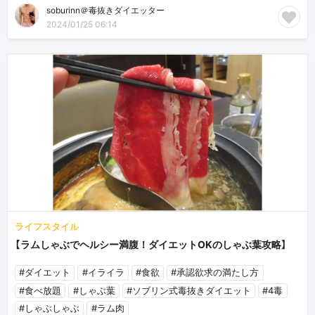
soburinn＠毒抜きダイエッター
2024/01/25 06:14
ライフスタイル
【ラムしゃぶでヘルシー満腹！ダイエットOKのしゃぶ葉攻略】
#ダイエット
#イライラ
#食欲
#承認欲求の満たし方
#食べ放題
#しゃぶ葉
#ソブリン式毒抜きダイエット
#4毒
#しゃぶしゃぶ
#ラム肉