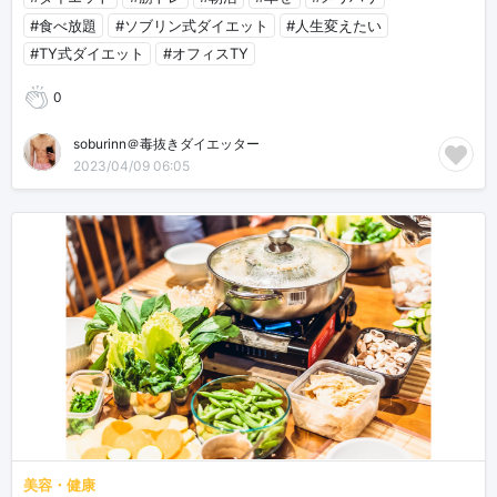
#食べ放題
#ソブリン式ダイエット
#人生変えたい
#TY式ダイエット
#オフィスTY
0
soburinn＠毒抜きダイエッター
2023/04/09 06:05
美容・健康