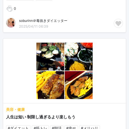
0
soburinn＠毒抜きダイエッター
2025/04/11 06:39
美容・健康
人生は短い 制限し過ぎるより楽しもう
#ダイエット
#筋トレ
#朝活
#幸せ
#メリハリ