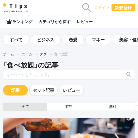
新規登録
ログイン
ランキング
カテゴリから探す
レビュー
すべて
ビジネス
恋愛
マネー
美容・健
ホーム
ホーム
タグ
食べ放題
「食べ放題」の記事
記事
セット記事
レビュー
全て
有料
無料