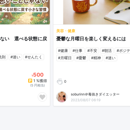
美容・健康
ない 選べる状態に戻
憂鬱な月曜日を楽しく変えるには
#健康
#仕事
#不安
#朝活
#ポジ
法則
#迷い
#せんたく
#月曜日
#憂鬱
#精神
#迷い
500
¥
1 %獲得
0
(5 円相当)
soburinn＠毒抜きダイエッター
2023/08/07 06:19