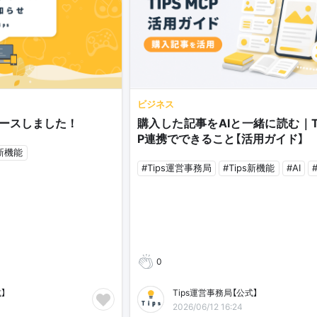
ビジネス
ースしました！
購入した記事をAIと一緒に読む｜Ti
P連携でできること【活用ガイド】
s新機能
#Tips運営事務局
#Tips新機能
#AI
0
】
Tips運営事務局【公式】
2026/06/12 16:24