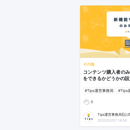
その他
コンテンツ購入者のみ
をできるかどうかの設
#Tips運営事務局
#Tip
0
Tips運営事務局【公式
2022/02/07 14:50