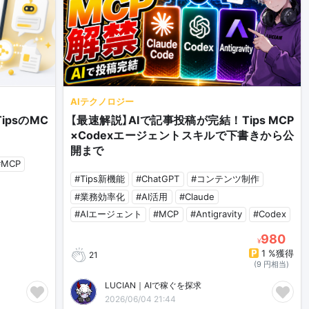
AIテクノロジー
psのMC
【最速解説】AIで記事投稿が完結！Tips MCP
×Codexエージェントスキルで下書きから公
開まで
#MCP
#Tips新機能
#ChatGPT
#コンテンツ制作
#業務効率化
#AI活用
#Claude
#AIエージェント
#MCP
#Antigravity
#Codex
980
¥
1 %獲得
21
(9 円相当)
LUCIAN｜AIで稼ぐを探求
2026/06/04 21:44