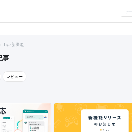
Tips新機能
記事
レビュー