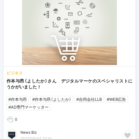
ビジネス
作本与昂（よしたか）さん デジタルマーケのスペシャリストに
うかがいました！
#作本与昂
#作本与昂（よしたか）
#合同会社LLB
#WEB広告
#AD専門マーケッター
0
News Biz
2022/05/24 22:31