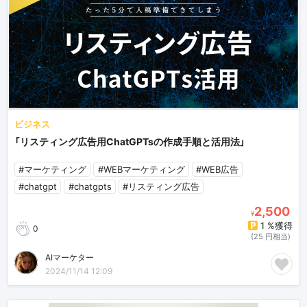
ビジネス
「リスティング広告用ChatGPTsの作成手順と活用法」
#マーケティング
#WEBマーケティング
#WEB広告
#chatgpt
#chatgpts
#リスティング広告
2,500
¥
1 %獲得
0
(25 円相当)
AIマーケター
2024/11/14 12:09