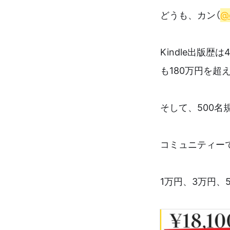
どうも、カン（
@
Kindle出版
も180万円を超
そして、500名
コミュニティー
1万円、3万円、