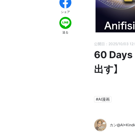
シェア
送る
公開日：2025/10/03 12
60 Da
出す】
#AI漫画
カン@AI×Kind