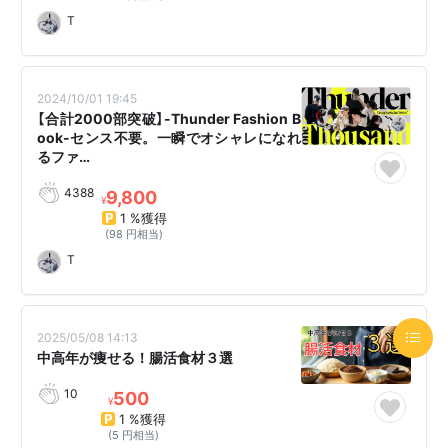
T
2024/10/01 19:45
【合計2000部突破】-Thunder Fashion B
ook-センス不要。一瞬でオシャレになれ
るファ…
4388
9,800
¥
1 %獲得
(98 円相当)
T
2025/05/08 14:13
中高年が痩せる！腸活食材３選
10
500
¥
1 %獲得
(5 円相当)