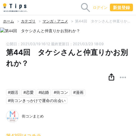
新規登録
ログイン
ホーム
カテゴリ
マンガ・アニメ
第44回 タケシさんと仲直りかお別れか？
公開日：2021/03/19 16:12
最終更新日：2021/03/23 18:09
第44回 タケシさんと仲直りかお別
れか？
#婚活
#恋愛
#結婚
#街コン
#漫画
#街コンきっかけで運命の出会い
街コンまとめ
第43回はコチラ