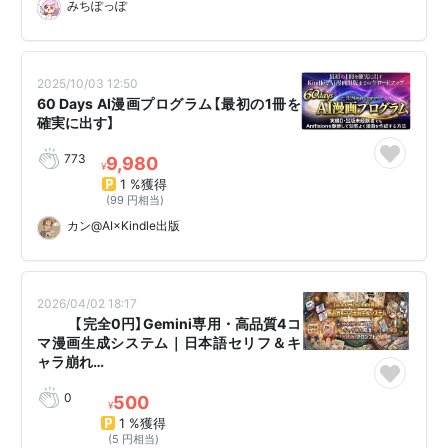
みちぽっぽ
2025/10/03 12:50
60 Days AI漫画プログラム【最初の1冊を
確実に出す】
773
9,980
¥
1 %獲得
(99 円相当)
カン@AI×Kindle出版
2026/04/02 18:17
🎨✨ 【完全0円】Gemini専用・高品質4コ
マ漫画生成システム｜日本語セリフ＆キ
ャラ崩れ…
0
500
¥
1 %獲得
(5 円相当)