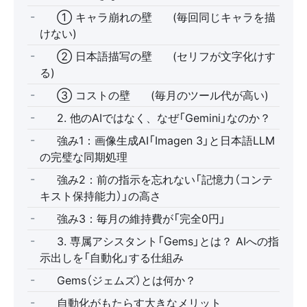
✨ ① キャラ崩れの壁 👤 (毎回同じキャラを描
けない)
✨ ② 日本語描写の壁 🇯🇵 (セリフが文字化けす
る)
✨ ③ コストの壁 💸 (毎月のツール代が高い)
👉 2. 他のAIではなく、なぜ「Gemini」なのか？
✅ 強み1：画像生成AI「Imagen 3」と日本語LLM
の完璧な同期処理 🖌️
✅ 強み2：前の指示を忘れない「記憶力（コンテ
キスト保持能力）」の高さ 🧠
✅ 強み3：毎月の維持費が「完全0円」 🆓
✨ 3. 専属アシスタント「Gems」とは？ AIへの指
示出しを「自動化」する仕組み
⚙️ Gems（ジェムズ）とは何か？
🚀 自動化がもたらす大きなメリット