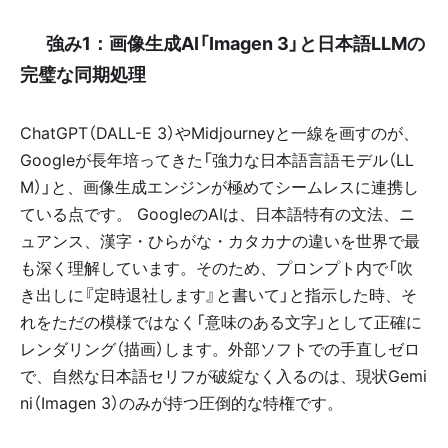
✅ 強み1：画像生成AI「Imagen 3」と日本語LLMの
完璧な同期処理 🖌️
ChatGPT（DALL-E 3）やMidjourneyと一線を画すのが、
Googleが長年培ってきた「強力な日本語言語モデル（LL
M）」と、画像生成エンジンが極めてシームレスに連携し
ている点です。 GoogleのAIは、日本語特有の文法、ニ
ュアンス、漢字・ひらがな・カタカナの違いを世界で最
も深く理解しています。そのため、プロンプト内で「吹
き出しに『定時退社します』と書いて」と指示した時、そ
れをただの模様ではなく「意味のある文字」として正確に
レンダリング（描画）します。外部ソフトでの手直しゼロ
で、自然な日本語セリフが破綻なく入るのは、現状Gemi
ni（Imagen 3）のみが持つ圧倒的な特権です。