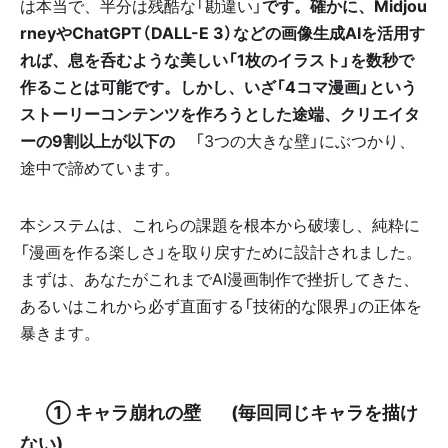
は本当で、半分は残酷な「勘違い」
です。確かに、Midjou
rneyやChatGPT（DALL-E 3）などの画像生成AIを活用す
れば、息を呑むような美しい「1枚のイラスト」を数秒で
作ることは可能です。しかし、いざ「4コマ漫画」という
ストーリーコンテンツを作ろうとした途端、クリエイタ
ーの9割以上が以下の🧱
「3つの大きな壁」にぶつかり、
途中で諦めています。
本システムは、これらの課題を根本から破壊し、純粋に
「漫画を作る楽しさ」を取り戻すために設計されました。
まずは、あなたがこれまでAI漫画制作で挫折してきた、
あるいはこれから必ず直面する「技術的な限界」の正体を
暴きます。
✨ ① キャラ崩れの壁 👤 (毎回同じキャラを描け
ない)