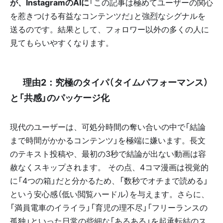
が、InstagramのAIに
「この記事は極めてユーザーの関心
を惹きつける有益なコンテンツだ」と強烈なシグナルを
送るのです。結果として、フォロワー以外の多くの人に
見てもらいやすくなります。
📌 理由2：究極のタイパ（タイムパフォーマンス）
と「共感」のパッケージ化
現代のユーザーは、可処分時間の奪い合いの中で「結論
まで時間がかかるコンテンツ」を極端に嫌います。長文
のテキスト投稿や、最初の3秒で結論が出ない動画は容
赦なくスキップされます。 その点、4コマ漫画は視覚的
に「4つの箱」だと分かるため、「数秒でオチまで読める」
という安心感（低い閲覧ハードル）を与えます。さらに、
「満員電車のイライラ」「育児の理不尽」「フリーランスの
孤独」といった日常の些細な「あるある」を起承転結のス