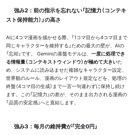
✅ 強み2：前の指示を忘れない「記憶力（コンテキ
スト保持能力）」の高さ 🧠
AIに4コマ漫画を描かせる際、「1コマ目から4コマ目まで
同じキャラクターを維持する」ための最大の壁が、AIの
「忘却」です。 Geminiの基盤モデルは、
一度に処理でき
る情報量（コンテキストウィンドウ）が極めて大きい
た
め、システムに読み込ませた複雑なキャラクター設定、
世界観のルール、漫画のレイアウト規定などを、処理の
終盤（4コマ目の生成）まで一言一句違わずに保持し続け
ます。この「記憶力」の差が、そのまま出力される漫画の
「品質の安定感」へと直結します。
✅ 強み3：毎月の維持費が「完全0円」 🆓