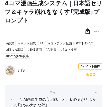
4コマ漫画生成システム｜日本語セリ
フ＆キャラ崩れをなくす「完成版」プ
ロンプト 🖌️📖
#副業
#ネット副業
#AI
#コンテンツ販売
#マネタイズ
#Kindle出版
#SNS運用
#AI副業
#4コマ漫画
#Instagram攻略
5ポイント獲得
すずき
500
¥
目次
🛑 1. AI画像生成の「勘違い」と、初心者がぶつか
る「3つの大きな壁」