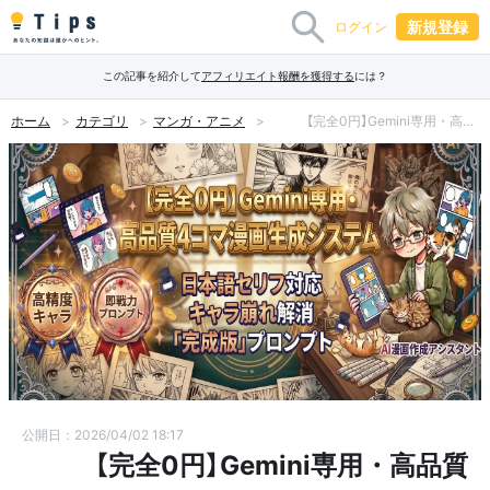
新規登録
ログイン
この記事を紹介して
アフィリエイト報酬を獲得する
には？
ホーム
カテゴリ
マンガ・アニメ
🎨✨ 【完全0円】Gemini専用・高品質4コマ漫画生成システム｜日本語セリフ＆キャラ崩れをなくす「完成版」プロンプト 🖌️📖
公開日：2026/04/02 18:17
🎨✨ 【完全0円】Gemini専用・高品質