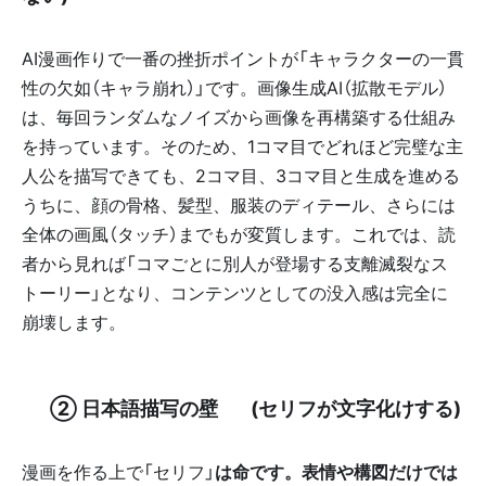
AI漫画作りで一番の挫折ポイントが「キャラクターの一貫
性の欠如（キャラ崩れ）」です。画像生成AI（拡散モデル）
は、毎回ランダムなノイズから画像を再構築する仕組み
を持っています。そのため、1コマ目でどれほど完璧な主
人公を描写できても、2コマ目、3コマ目と生成を進める
うちに、顔の骨格、髪型、服装のディテール、さらには
全体の画風（タッチ）までもが変質します。これでは、読
者から見れば「コマごとに別人が登場する支離滅裂なス
トーリー」となり、コンテンツとしての没入感は完全に
崩壊します。
✨ ② 日本語描写の壁 🇯🇵 (セリフが文字化けする)
漫画を作る上で「セリフ」
は命です。表情や構図だけでは