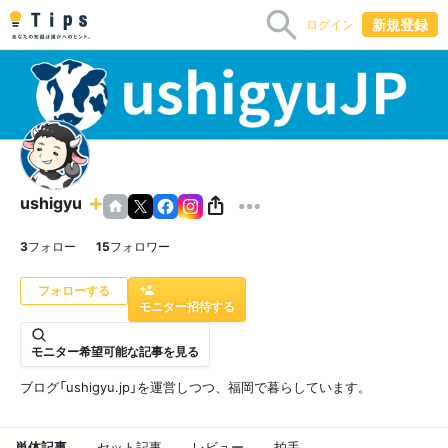
新規登録
ログイン
ushigyu
3
フォロー
15
フォロワー
モニター招待する
モニター希望可能な記事を見る
ブログ「ushigyu.jp」を運営しつつ、福岡で暮らしています。
単体記事
セット記事
レビュー
拍手