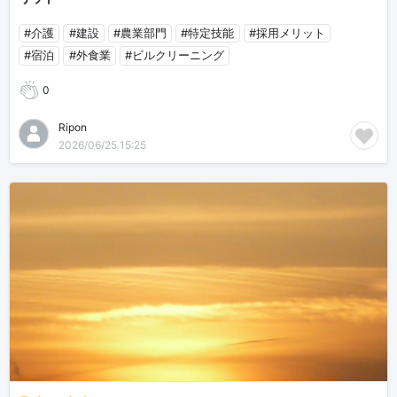
#介護
#建設
#農業部門
#特定技能
#採用メリット
#宿泊
#外食業
#ビルクリーニング
0
Ripon
2026/06/25 15:25