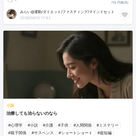
(10 円相当)
みらい@運動/ダイエット/ファスティング/マインドセット
2026/06/10 17:43
小説
治療しても治らないのなら
#心理学
#小説
#介護
#子供
#人間関係
#ミステリー
#親子関係
#サスペンス
#ショートショート
#超短編