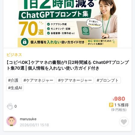
ビジネス
【コピペOK】ケアマネの書類が1日2時間減る ChatGPTプロンプ
ト集70選 | 個人情報を入れない使い方ガイド付き
#介護
#ケアマネジャー
#ケアマネージャー
#プロンプト
#生成AI
980
¥
1 %獲得
0
(9 円相当)
marusuke
2026/06/11 15:18