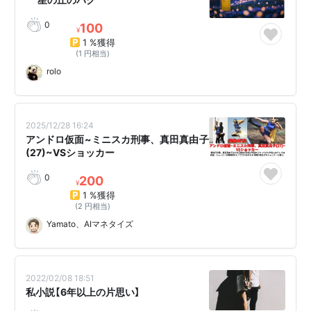
0
100
¥
1 %獲得
(1 円相当)
rolo
2025/12/28 16:24
アンドロ仮面~ミニスカ刑事、真田真由子
(27)~VSショッカー
0
200
¥
1 %獲得
(2 円相当)
Yamato、AIマネタイズ
2022/02/08 18:51
私小説【6年以上の片思い】