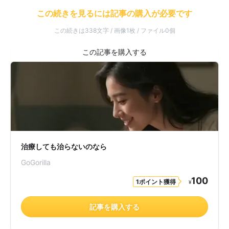
この続きを見るには記事の購入が必要です
この続きは338文字 / 画像1枚 / ファイル0個
治療しても治らないのなら
GoGorilla
100
1ポイント獲得
¥
記事を購入する