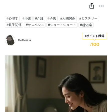
#心理学
#小説
#介護
#子供
#人間関係
#ミステリー
#親子関係
#サスペンス
#ショートショート
#超短編
1ポイント獲得
GoGorilla
100
¥