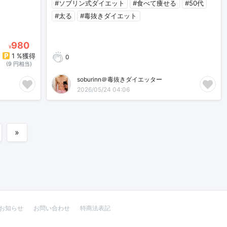
#ソブリン式ダイエット
#食べて痩せる
#50代
#太る
#毒抜きダイエット
980
¥
1 %獲得
0
(9 円相当)
soburinn＠毒抜きダイエッター
2026/05/24 04:06
»
お知らせ
お問い合わせ
特商法表記