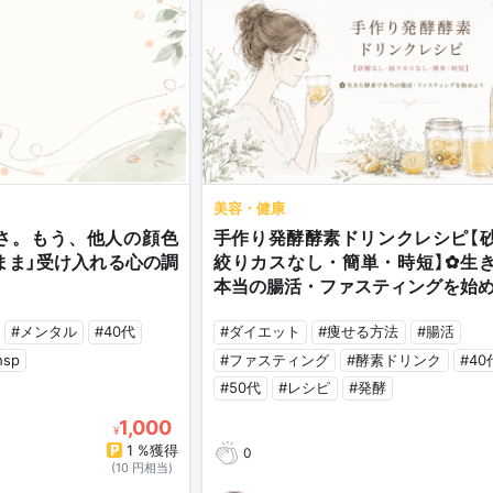
美容・健康
辛さ。もう、他人の顔色
手作り発酵酵素ドリンクレシピ【
まま」受け入れる心の調
絞りカスなし・簡単・時短】✿生
本当の腸活・ファスティングを始
#メンタル
#40代
#ダイエット
#痩せる方法
#腸活
hsp
#ファスティング
#酵素ドリンク
#40
#50代
#レシピ
#発酵
1,000
¥
1 %獲得
0
(10 円相当)