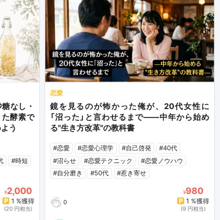
恋愛
砂糖なし・
鏡を見るのが怖かった俺が、20代女性に
きた酵素で
「沼った」と言わせるまで——中年から始め
めよう
る"生き方改革"の教科書
#恋愛
#恋愛心理学
#自己啓発
#40代
代
#時短
#沼らせ
#恋愛テクニック
#恋愛ノウハウ
#自分磨き
#50代
#惹き寄せ
2,000
980
¥
¥
1 %獲得
1 %獲得
0
(20 円相当)
(9 円相当)