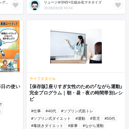
みらい@運動/ダイエット/ファスティング/マインドセット
リュージ＠SNS×仕組み化マネタイズ
2026/06/26 16:34
ライフスタイル
毎日の使い
【保存版】座りすぎ女性のための「ながら運動」
完全プログラム｜朝・昼・夜の時間帯別レシ
ピ
T
#仕事
#40代
#ソブリン式筋トレ
者
#ソブリン式ダイエット
#運動
#育児
#50代
#毒抜きダイエット
#家事
#ながら運動