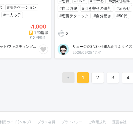
#恋愛
#LINE
#モテる
#恋愛心理学
代
#モチベーション
#自己啓発
#引き寄せの法則
#沼らせ
#一人っ子
#恋愛テクニック
#自分磨き
#50代
1,000
¥
1 %獲得
0
(10 円相当)
みらい@運動/ダイエット/ファスティング/マインドセット
リュージ＠SNS×仕組み化マネタイズ
2026/05/25 17:41
«
1
2
3
4
利用ガイド（ヘルプ）
プラス会員
プライバシー
ご利用規約
運営会社