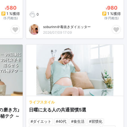
580
980
¥
¥
1 %獲得
1 %獲得
0
(5 円相当)
(9 円相当)
soburinn＠毒抜きダイエッター
2026/07/09 17:09
ライフスタイル
の磨き方」
日曜に太る人の共通習慣5選
秘テク ～
#ダイエット
#40代
#食生活
#習慣化