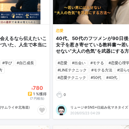
恋愛
会えるなら伝えたいこ
40代、50代のフツメンが90日後
づいた、人生で本当に
女子を惹き寄せている教科書〜若
せない“大人の色気”を武器にする
#学び
#自己成長
#恋愛
#出会い
#モテる
#恋愛心理
方
#LINEテクニック
#モテる方法
#沼ら
#恋愛テクニック
#50代
#40代.
780
¥
1 %獲得
0
(7 円相当)
ido(サムライ＠北海道)
リュージ＠SNS×仕組み化マネタイズ
2026/05/23 04:29