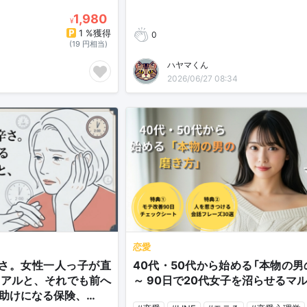
1,980
¥
1 %獲得
0
(19 円相当)
ハヤマくん
2026/06/27 08:34
恋愛
辛さ。女性一人っ子が直
40代・50代から始める「本物の男
リアルと、それでも前へ
～ 90日で20代女子を沼らせるマル
助けになる保険、…