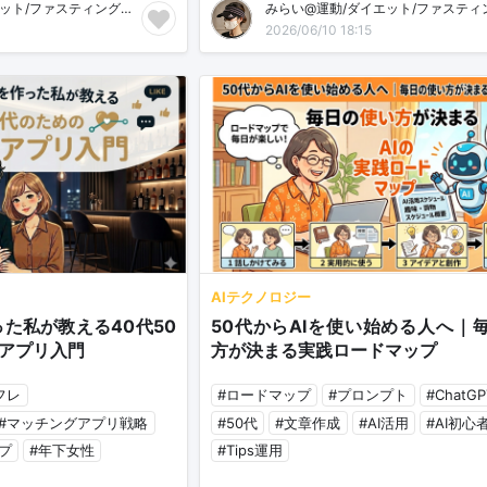
みらい@運動/ダイエット/ファスティング/マインドセット
2026/06/10 18:15
AIテクノロジー
た私が教える40代50
50代からAIを使い始める人へ｜
アプリ入門
方が決まる実践ロードマップ
フレ
#ロードマップ
#プロンプト
#ChatGP
#マッチングアプリ戦略
#50代
#文章作成
#AI活用
#AI初心
プ
#年下女性
#Tips運用