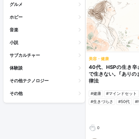
グルメ
ホビー
音楽
小説
サブカルチャー
美容・健康
40代、HSPの生き
体験談
で生きない。「ありの
律法
その他テクノロジー
その他
#健康
#マインドセット
#生きづらさ
#50代
#
0