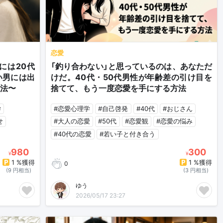
恋愛
には20代
「釣り合わない」と思っているのは、あなただ
い男には出
けだ。40代・50代男性が年齢差の引け目を
方法〜
捨てて、もう一度恋愛を手にする方法
学
#恋愛心理学
#自己啓発
#40代
#おじさん
せ
#大人の恋愛
#50代
#恋愛観
#恋愛の悩み
#40代の恋愛
#若い子と付き合う
980
300
¥
¥
1 %獲得
1 %獲得
0
(9 円相当)
(3 円相当)
ゆう
2026/05/17 23:27