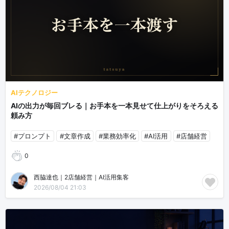
AIテクノロジー
AIの出力が毎回ブレる｜お手本を一本見せて仕上がりをそろえる
頼み方
#プロンプト
#文章作成
#業務効率化
#AI活用
#店舗経営
0
西脇達也｜2店舗経営｜AI活用集客
2026/08/04 21:03