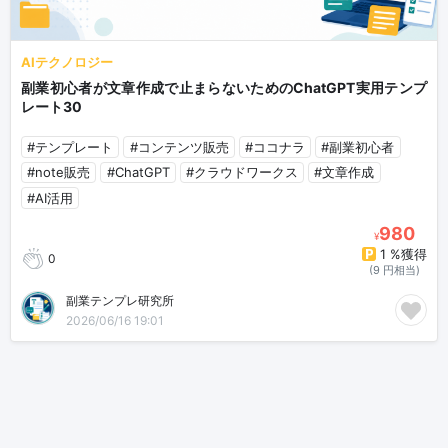
AIテクノロジー
副業初心者が文章作成で止まらないためのChatGPT実用テンプ
レート30
#テンプレート
#コンテンツ販売
#ココナラ
#副業初心者
#note販売
#ChatGPT
#クラウドワークス
#文章作成
#AI活用
980
¥
1 %獲得
0
(9 円相当)
副業テンプレ研究所
2026/06/16 19:01