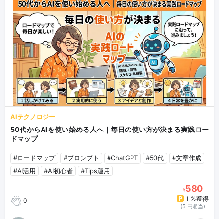
AIテクノロジー
50代からAIを使い始める人へ｜毎日の使い方が決まる実践ロー
ドマップ
#ロードマップ
#プロンプト
#ChatGPT
#50代
#文章作成
#AI活用
#AI初心者
#Tips運用
580
¥
1 %獲得
0
(5 円相当)