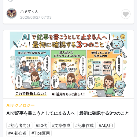
ハヤマくん
2026/06/27 07:03
AIテクノロジー
AIで記事を書こうとして止まる人へ｜最初に確認する3つのこと
#初心者向け
#50代
#文章作成
#記事作成
#AI活用
#AI初心者
#Tips運用