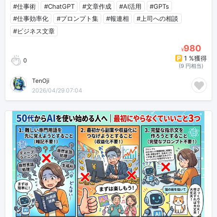
#仕事術
#ChatGPT
#文章作成
#AI活用
#GPTs
#仕事効率化
#プロンプト集
#報連相
#上司への相談
#ビジネス文章
980
¥
1 %獲得
0
(9 円相当)
TenOji
2026/04/29 07:04