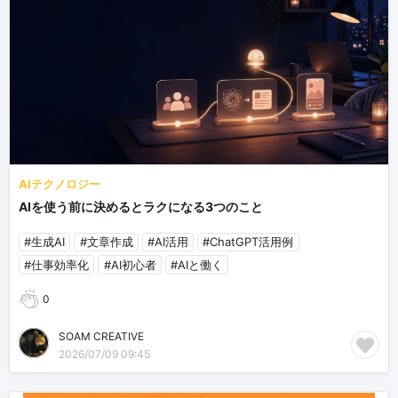
AIテクノロジー
AIを使う前に決めるとラクになる3つのこと
#生成AI
#文章作成
#AI活用
#ChatGPT活用例
#仕事効率化
#AI初心者
#AIと働く
0
SOAM CREATIVE
2026/07/09 09:45