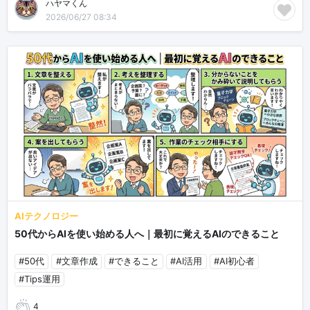
ハヤマくん
2026/06/27 08:34
AIテクノロジー
50代からAIを使い始める人へ｜最初に覚えるAIのできること
#50代
#文章作成
#できること
#AI活用
#AI初心者
#Tips運用
4