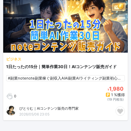
ビジネス
1日たったの15分｜簡単作業30日！AIコンテンツ販売ガイド
#副業notenote副業稼ぐ副収入AIAI副業AIライティング副業初心者AI初心者
1,980
¥
1 %獲得
0
(19 円相当)
ぴとりむ｜AIコンテンツ販売の専門家
2026/05/06 23:05