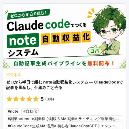
ビジネス
ゼロから半日で組む note自動収益化システム ― ClaudeCodeで
記事を量産し、仕組みごと売る
5
(
3件
)
#note
#自動化
#副業notenote副業稼ぐ副収入AIAI副業AIライティング副業初心者AI初心者
#ClaudeCode生成AIAI活用AI初心者ClaudeChatGPT非エンジニアターミナル業務効率化作業効率化