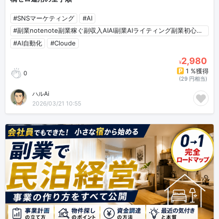
#SNSマーケティング
#AI
#副業notenote副業稼ぐ副収入AIAI副業AIライティング副業初心者AI初心者
#AI自動化
#Cloude
2,980
¥
1 %獲得
0
(29 円相当)
ハルAi
2026/03/21 10:55