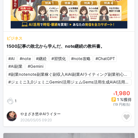
ビジネス
1500記事の敗北から学んだ、note継続の教科書。
#AI
#note
#継続
#習慣化
#note攻略
#ChatGPT
#AI副業
#Gemini
#副業notenote副業稼ぐ副収入AIAI副業AIライティング副業初心者AI初心者
#ジェミニ3_0ジェミニGemini活用ジェムGems活用生成AIAI活用術AI仕事術業務効率化時短術自動化アウトプット品質指示の型プロンプトテンプレート会議議事録タスク管理資料作成スライド作成ロジカルシンキング企画チェックアイデア出しSEO記事構成コンテンツ設計画像生成図解フローチャート契約書チェック翻訳ローカライズ副業AI副業在宅副業副業初心者向け再現性重視最短ルート
1,980
¥
1 %獲得
1
(19 円相当)
やまざき悠＠AIライター
2026/05/05 09:20