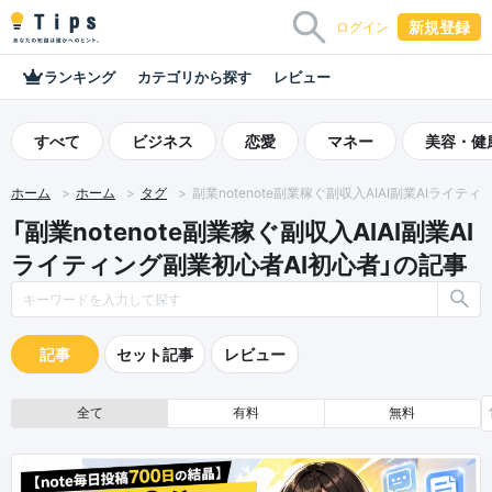
新規登録
ログイン
ランキング
カテゴリから探す
レビュー
すべて
ビジネス
恋愛
マネー
美容・健
ホーム
ホーム
タグ
副業notenote副業稼ぐ副収入AIAI副業AIライテ
「副業notenote副業稼ぐ副収入AIAI副業AI
ライティング副業初心者AI初心者」の記事
記事
セット記事
レビュー
全て
有料
無料