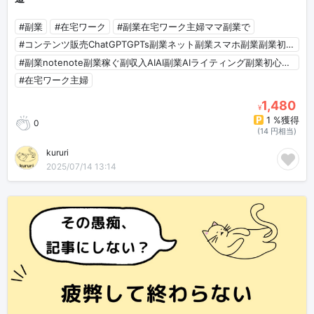
#副業
#在宅ワーク
#副業在宅ワーク主婦ママ副業で
#コンテンツ販売ChatGPTGPTs副業ネット副業スマホ副業副業初心者SNSマーケティングTwitterAI
#副業notenote副業稼ぐ副収入AIAI副業AIライティング副業初心者AI初心者
#在宅ワーク主婦
1,480
¥
1 %獲得
0
(14 円相当)
kururi
2025/07/14 13:14