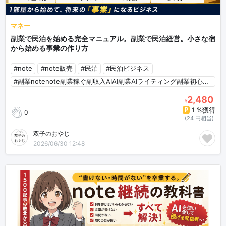
マネー
副業で民泊を始める完全マニュアル。副業で民泊経営。小さな宿
から始める事業の作り方
#note
#note販売
#民泊
#民泊ビジネス
#副業notenote副業稼ぐ副収入AIAI副業AIライティング副業初心者AI初心者
2,480
¥
1 %獲得
0
(24 円相当)
双子のおやじ
2026/06/30 12:48