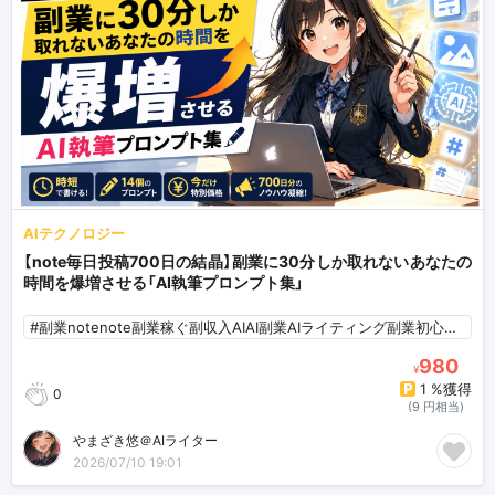
AIテクノロジー
【note毎日投稿700日の結晶】副業に30分しか取れないあなたの
時間を爆増させる「AI執筆プロンプト集」
#副業notenote副業稼ぐ副収入AIAI副業AIライティング副業初心者AI初心者
980
¥
1 %獲得
0
(9 円相当)
やまざき悠＠AIライター
2026/07/10 19:01