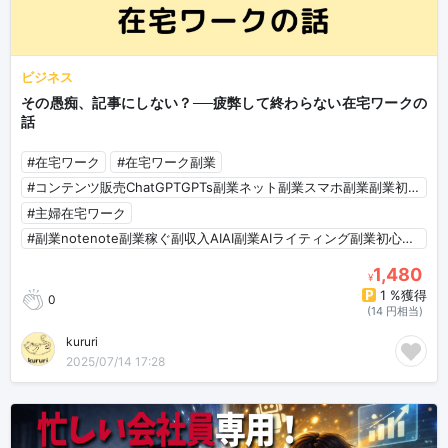
ビジネス
その愚痴、記事にしない？──疲弊して終わらない在宅ワークの
話
#在宅ワーク
#在宅ワーク副業
#コンテンツ販売ChatGPTGPTs副業ネット副業スマホ副業副業初心者SNSマーケティングTwitterAI
#主婦在宅ワーク
#副業notenote副業稼ぐ副収入AIAI副業AIライティング副業初心者AI初心者
1,480
¥
1 %獲得
0
(14 円相当)
kururi
2025/07/14 17:28