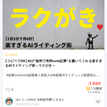
ビジネス
【コピペでOK】AIが"無料で有料note記事"を書いてくれる楽すぎ
るAIライティング術～ラクがき～
#副業notenote副業稼ぐ副収入AIAI副業AIライティング副業初心者AI初心者
1,980
¥
1 %獲得
0
(19 円相当)
ゆとり｜noteを“自動販売機”にする人
2025/07/12 19:51