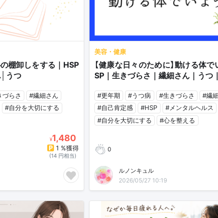
美容・健康
の棚卸しをする｜HSP
【健康な日々のために】動ける体で
│うつ
SP｜生きづらさ｜繊細さん｜うつ
きづらさ
#繊細さん
#更年期
#うつ病
#生きづらさ
#繊
#自分を大切にする
#自己肯定感
#HSP
#メンタルヘルス
#自分を大切にする
#心を整える
1,480
¥
1 %獲得
0
(14 円相当)
ルノンキュル
2026/05/27 10:19