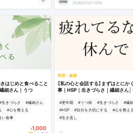
2026/07/23 19:55
美容・健康
動きはじめと食べること
【私の心と会話する】まずはとにか
｜繊細さん｜うつ
事｜HSP｜生きづらさ｜繊細さん│
#生きづらさ
#繊細さん
#更年期
#うつ病
#生きづらさ
#繊
る
#心を整える
#HSP
#自分を大切にする
#心を整え
良い食事
#生き直し
1,000
¥