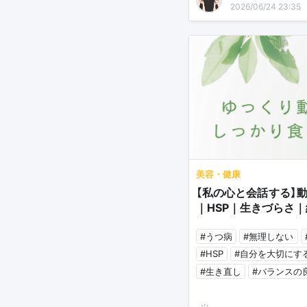
2026/06/24 23:35
美容・健康
【私の心と会話する】
｜HSP｜生きづらさ
#うつ病
#無理しない
#HSP
#自分を大切にす
#生き直し
#バランスの