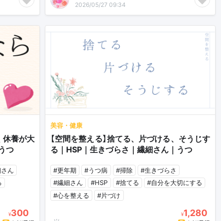
2026/05/27 09:34
美容・健康
く休養が大
【空間を整える】捨てる、片づける、そうじす
うつ
る｜HSP｜生きづらさ｜繊細さん｜うつ
細さん
#更年期
#うつ病
#掃除
#生きづらさ
る
#繊細さん
#HSP
#捨てる
#自分を大切にする
#心を整える
#片づけ
300
1,280
¥
¥