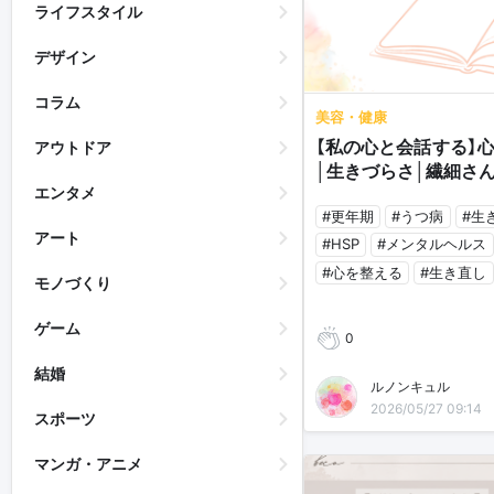
ライフスタイル
デザイン
コラム
美容・健康
【私の心と会話する】心
アウトドア
│生きづらさ│繊細さん
エンタメ
#更年期
#うつ病
#生
アート
#HSP
#メンタルヘルス
#心を整える
#生き直し
モノづくり
ゲーム
0
結婚
ルノンキュル
2026/05/27 09:14
スポーツ
マンガ・アニメ