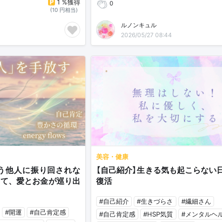
1 %獲得
0
(10 円相当)
ルノンキュル
2026/05/27 08:44
美容・健康
もう他人に振り回されな
【自己紹介】生きる気も起こらない
して、愛とお金が巡り出
復活

#自己紹介
#生きづらさ
#繊細さん
#開運
#自己肯定感
#自己肯定感
#HSP気質
#メンタルヘ