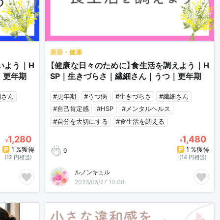
美容・健康
いよう｜H
【健康な日々のために】食生活を調えよう｜H
｜更年期
SP｜生きづらさ｜繊細さん｜うつ｜更年期
細さん
#更年期
#うつ病
#生きづらさ
#繊細さん
#自己肯定感
#HSP
#メンタルヘルス
#自分を大切にする
#食生活を調える
1,280
1,480
¥
¥
1 %獲得
1 %獲得
0
(12 円相当)
(14 円相当)
ルノンキュル
2026/05/27 10:08