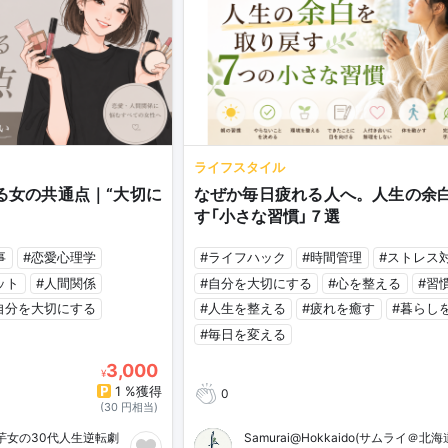
ライフスタイル
る女の共通点｜“大切に
なぜか毎日疲れる人へ。人生の余
す「小さな習慣」７選
事
#恋愛心理学
#ライフハック
#時間管理
#ストレス
ット
#人間関係
#自分を大切にする
#心を整える
#習
自分を大切にする
#人生を整える
#疲れを癒す
#暮らし
#毎日を変える
3,000
¥
1 %獲得
0
(30 円相当)
ブス芋女の30代人生逆転劇
Samurai@Hokkaido(サムライ＠北海