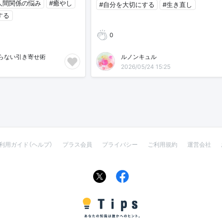
人間関係の悩み
#癒やし
#自分を大切にする
#生き直し
する
0
らない引き寄せ術
ルノンキュル
2026/05/24 15:25
利用ガイド（ヘルプ）
プラス会員
プライバシー
ご利用規約
運営会社