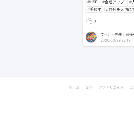
#HSP
#金運アップ
#
#手放す
#自分を大切に
0
てーげー先生｜頑張
2026/03/29 22:19
ホーム
記事
アフィリエイト
ご