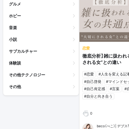
グルメ
ホビー
音楽
小説
恋愛
サブカルチャー
徹底分析】雑に扱われ
される女”との違い
体験談
#恋愛
#人生を変える記
その他テクノロジー
#自己啓発
#マインドセ
その他
#自己肯定感
#言葉
#
#自分と向き合う
0
beco（べこ）| デ