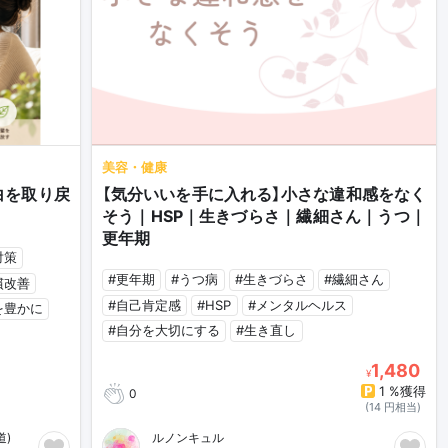
美容・健康
白を取り戻
【気分いいを手に入れる】小さな違和感をなく
そう｜HSP｜生きづらさ｜繊細さん｜うつ｜
更年期
対策
#更年期
#うつ病
#生きづらさ
#繊細さん
慣改善
#自己肯定感
#HSP
#メンタルヘルス
を豊かに
#自分を大切にする
#生き直し
1,480
¥
1 %獲得
0
(14 円相当)
道)
ルノンキュル