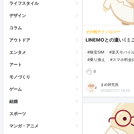
ライフスタイル
デザイン
コラム
その他テクノロジー
LINEMOとの違い（ミニ
アウトドア
#格安SIM
#楽天モバイ
エンタメ
#乗り換え
#スマホ料金
アート
0
モノづくり
まめ研究員
ゲーム
2026/07/11 19:35
結婚
スポーツ
マンガ・アニメ