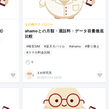
その他テクノロジー
制）
ahamoとの月額・通話料・データ容量徹底
比較
金
#格安SIM
#楽天モバイル
#ahamo
#乗り換え
#スマホ料金比較
0
まめ研究員
2026/07/14 08:59