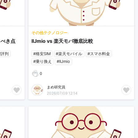
その他テクノロジー
るべき点
IIJmio vs 楽天モバ徹底比較
#評判
#格安SIM
#楽天モバイル
#スマホ料金
#乗り換え
#IIJmio
0
まめ研究員
2026/07/09 12:14