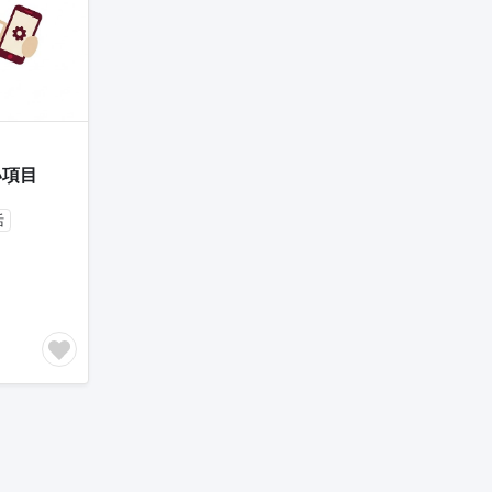
い項目
活