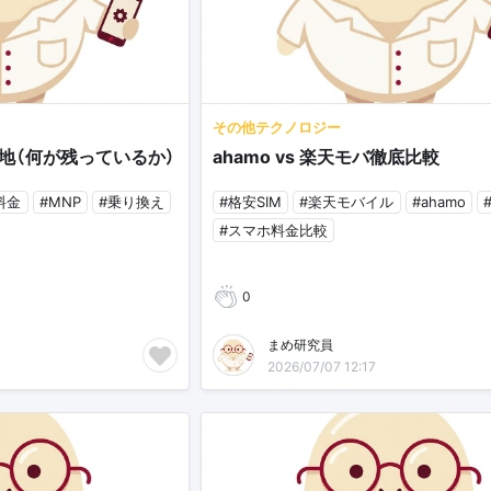
その他テクノロジー
地（何が残っているか）
ahamo vs 楽天モバ徹底比較
料金
#MNP
#乗り換え
#格安SIM
#楽天モバイル
#ahamo
#スマホ料金比較
0
まめ研究員
2026/07/07 12:17