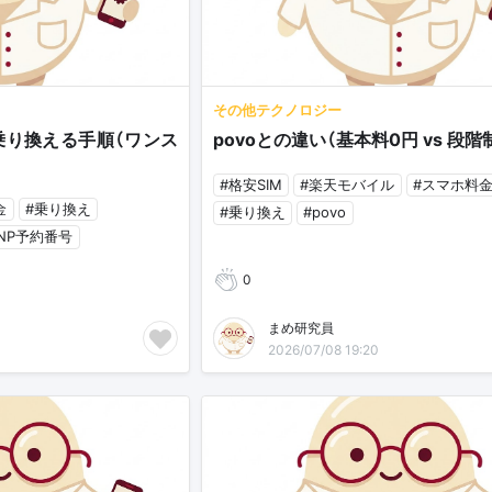
その他テクノロジー
乗り換える手順（ワンス
povoとの違い（基本料0円 vs 段階
#格安SIM
#楽天モバイル
#スマホ料
金
#乗り換え
#乗り換え
#povo
NP予約番号
0
まめ研究員
2026/07/08 19:20