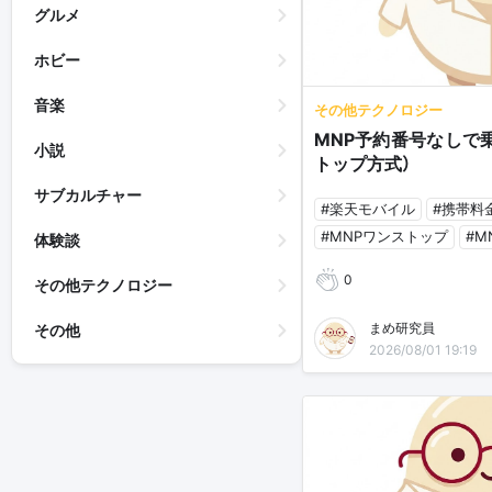
グルメ
ホビー
音楽
その他テクノロジー
MNP予約番号なしで
小説
トップ方式）
サブカルチャー
#楽天モバイル
#携帯料
#MNPワンストップ
#M
体験談
0
その他テクノロジー
まめ研究員
その他
2026/08/01 19:19