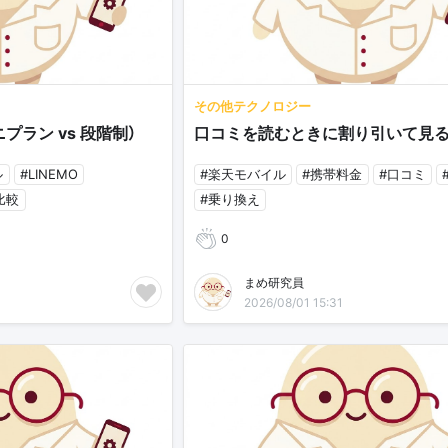
その他テクノロジー
プラン vs 段階制）
口コミを読むときに割り引いて見
ル
#LINEMO
#楽天モバイル
#携帯料金
#口コミ
比較
#乗り換え
0
まめ研究員
2026/08/01 15:31