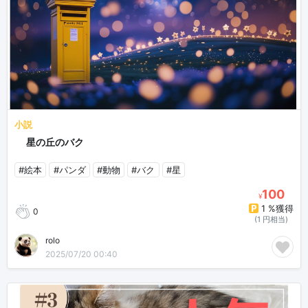
小説
🌟星の丘のバク🌟
#絵本
#パンダ
#動物
#バク
#星
100
¥
1 %獲得
0
(1 円相当)
rolo
2025/07/20 00:40