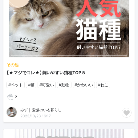
その他
【★マジでコレ★】飼いやすい猫種TOP５
#ペット
#猫
#可愛い
#動物
#かわいい
#ねこ
2
みず │ 愛猫のいる暮らし🐾
2023/10/23 16:17