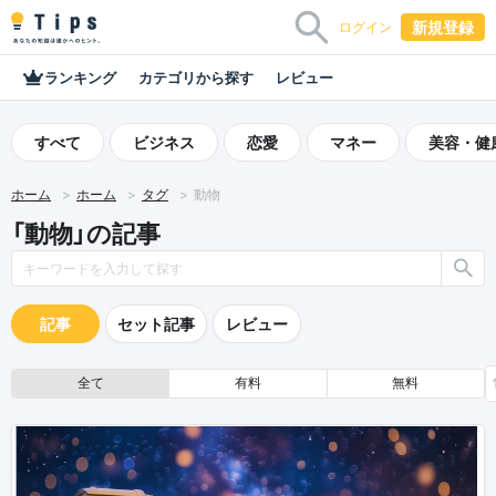
新規登録
ログイン
ランキング
カテゴリから探す
レビュー
すべて
ビジネス
恋愛
マネー
美容・健
ホーム
ホーム
タグ
動物
「動物」の記事
記事
セット記事
レビュー
全て
有料
無料