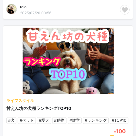
rolo
2025/07/20 00:56
ライフスタイル
甘えん坊の犬種ランキングTOP10
#犬
#ペット
#愛犬
#動物
#雑学
#ランキング
#TOP10
100
¥