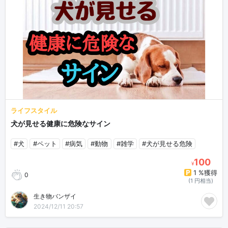
ライフスタイル
犬が見せる健康に危険なサイン
#犬
#ペット
#病気
#動物
#雑学
#犬が見せる危険
100
¥
1 %獲得
0
(1 円相当)
生き物バンザイ
2024/12/11 20:57