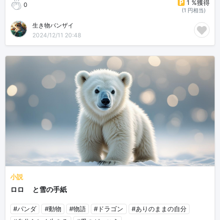
1 %獲得
0
(1 円相当)
生き物バンザイ
2024/12/11 20:48
小説
ロロ🐼と雪の手紙
#パンダ
#動物
#物語
#ドラゴン
#ありのままの自分