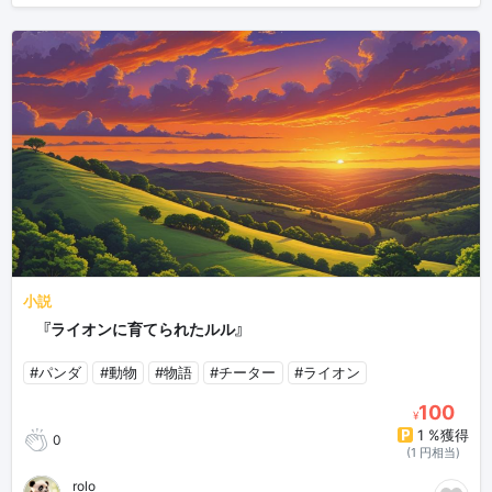
小説
🦁『ライオンに育てられたルル』
#パンダ
#動物
#物語
#チーター
#ライオン
100
¥
1 %獲得
0
(1 円相当)
rolo