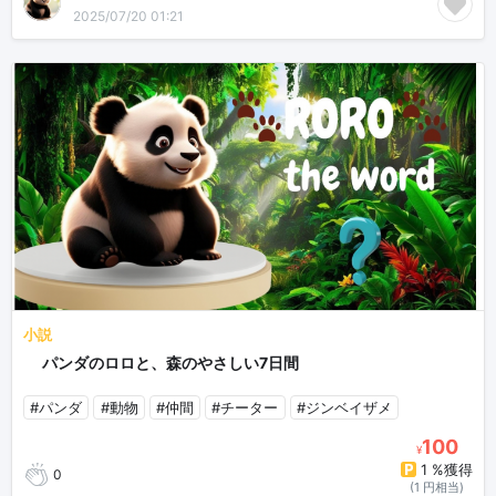
2025/07/20 01:21
小説
🐼パンダのロロと、森のやさしい7日間🐾
#パンダ
#動物
#仲間
#チーター
#ジンベイザメ
100
¥
1 %獲得
0
(1 円相当)