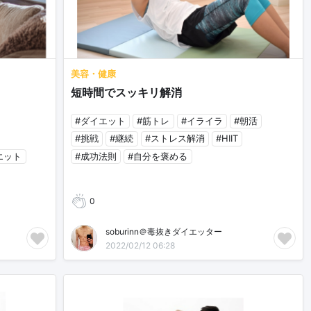
美容・健康
短時間でスッキリ解消
#ダイエット
#筋トレ
#イライラ
#朝活
#挑戦
#継続
#ストレス解消
#HIIT
エット
#成功法則
#自分を褒める
0
soburinn＠毒抜きダイエッター
2022/02/12 06:28