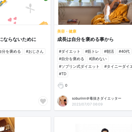
美容・健康
ンにならないために
成長は自分を褒める事から
自分を褒める
#おじさん
#ダイエット
#筋トレ
#朝活
#40代
#自分を褒める
#諦めない
#ソブリン式ダイエット
#タイニーダイ
#TD
0
soburinn＠毒抜きダイエッター
2023/07/07 06:09