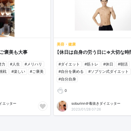
美容・健康
ご褒美も大事
【休日は自身の労う日に⇒大切な時
努力
#人生
#メリハリ
#ダイエット
#筋トレ
#休日
#朝活
の挑戦
#楽しい
#ご褒美
#自分を褒める
#ソブリン式ダイエット
#自分自身
0
ダイエッター
soburinn＠毒抜きダイエッター
2023/01/28 07:26