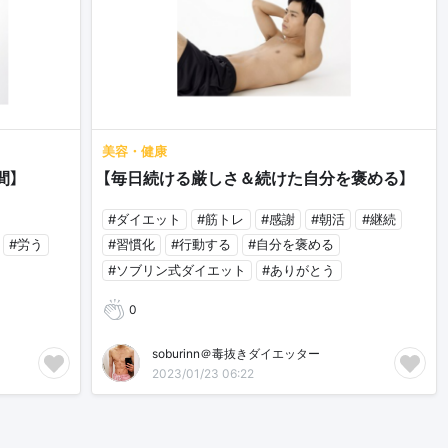
美容・健康
間】
【毎日続ける厳しさ＆続けた自分を褒める】
#ダイエット
#筋トレ
#感謝
#朝活
#継続
#労う
#習慣化
#行動する
#自分を褒める
#ソブリン式ダイエット
#ありがとう
0
soburinn＠毒抜きダイエッター
2023/01/23 06:22