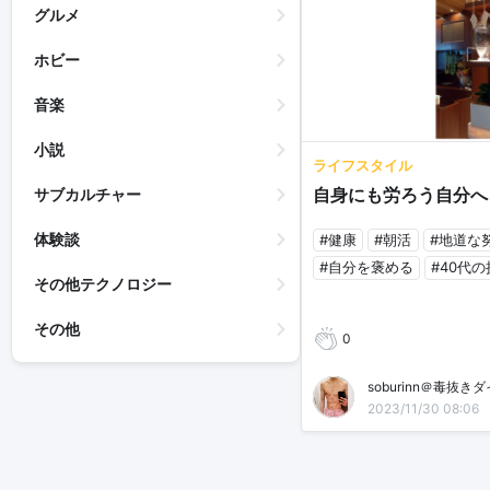
グルメ
ホビー
音楽
小説
ライフスタイル
自身にも労ろう自分へ
サブカルチャー
体験談
#健康
#朝活
#地道な
#自分を褒める
#40代
その他テクノロジー
その他
0
soburinn＠毒抜き
2023/11/30 08:06